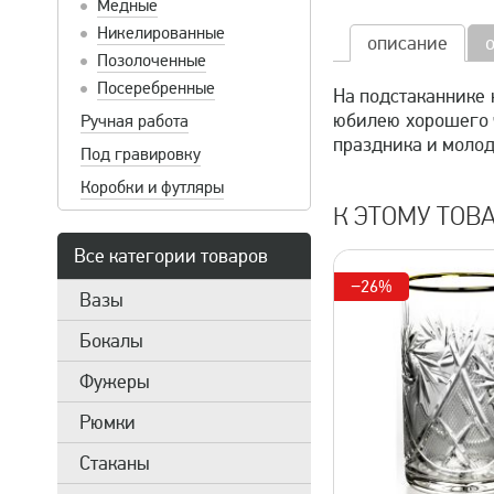
Медные
Никелированные
описание
Позолоченные
Посеребренные
На подстаканнике 
юбилею хорошего ч
Ручная работа
праздника и молод
Под гравировку
Коробки и футляры
К ЭТОМУ ТОВ
Все категории товаров
−26%
Вазы
Бокалы
Фужеры
Рюмки
Стаканы
быстрый просмотр
быстрый 