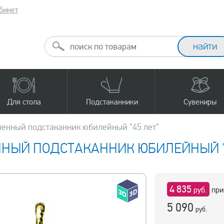
бинет
Для стола
Подстаканники
Сувениры
ченный подстаканник юбилейный "45 лет"
НЫЙ ПОДСТАКАННИК ЮБИЛЕЙНЫЙ "4
4 835
руб.
при
5 090
руб.