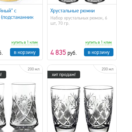
йный" с
Хрустальные рюмки
 (подстаканник
Набор хрустальных рюмок, 6
шт, 70 гр.
купить в 1 клик
купить в 1 клик
4 835
в корзину
в корзину
б.
руб.
200 мл
200 мл
!
хит продаж!
быстрый просмотр