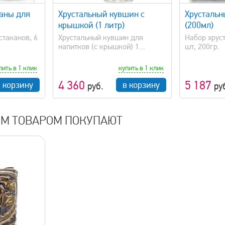
каны для
Хрустальный кувшин с
Хрустальн
крышкой (1 литр)
(200мл)
стаканов, 6
Хрустальный кувшин для
Набор хруст
напитков (с крышкой) 1...
шт, 200гр.
пить в 1 клик
купить в 1 клик
4 360
5 187
в корзину
в корзину
руб.
ру
ИМ ТОВАРОМ ПОКУПАЮТ