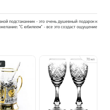
акой подстаканник - это очень душевный подарок к
желание: "С юбилеем" - все это создаст ощущение
70 мл
!
быстрый просмотр