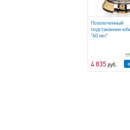
быстрый просмотр
Позолоченный
подстаканник ю
"60 лет"
ку
4 835
руб.