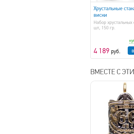
Хрустальные ста
виски
Набор хрустальных 
шт, 150 гр.
ку
4 189
руб.
ВМЕСТЕ С ЭТ