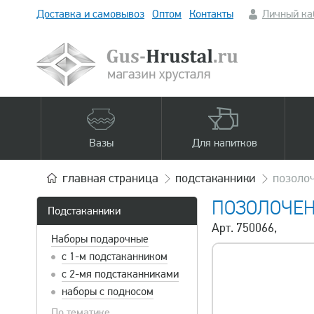
Доставка и самовывоз
Оптом
Контакты
Личный ка
Вазы
Для напитков
главная
страница
подстаканники
позоло
ПОЗОЛОЧЕН
Подстаканники
Арт. 750066,
Наборы подарочные
с 1-м подстаканником
с 2-мя подстаканниками
наборы с подносом
По тематике