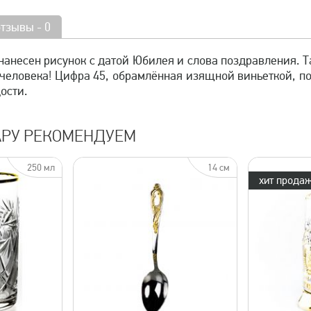
отзывы - 0
нанесен рисунок с датой Юбилея и слова поздравления. Т
еловека! Цифра 45, обрамлённая изящной виньеткой, по
ости.
АРУ РЕКОМЕНДУЕМ
250 мл
14 см
хит продаж
просмотр
быстрый просмотр