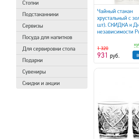
Стопки
Чайный стакан
Подстаканники
хрустальный с зо
шт). СКИДКА к Д
Сервизы
независимости Ро
Посуда для напитков
ку
1 320
Для сервировки стола
931
руб.
Подарки
Сувениры
Скидки и акции
быстрый просмотр
быстрый 