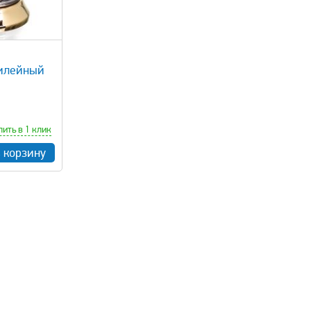
билейный
пить в 1 клик
в корзину