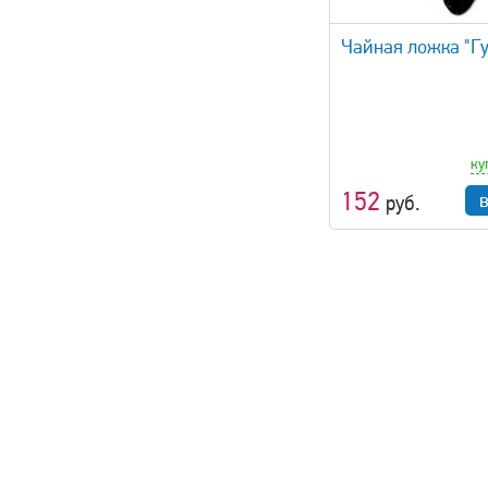
быстрый просмотр
быстрый 
Чайная ложка "Г
ку
152
руб.