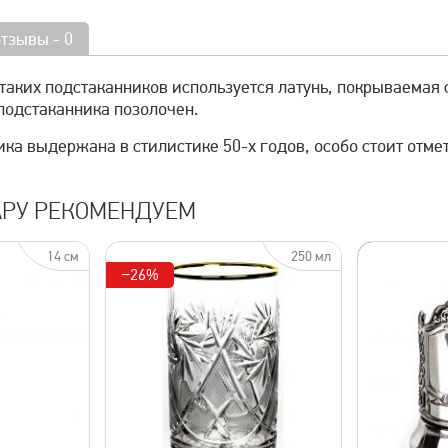
отзывы - 0
таких подстаканников используется латунь, покрываемая 
подстаканника позолочен.
ка выдержана в стилистике 50-х годов, особо стоит отме
АРУ РЕКОМЕНДУЕМ
14 см
250 мл
−26%