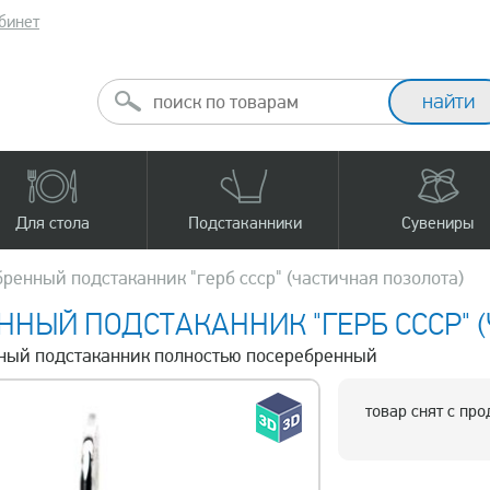
бинет
Для стола
Подстаканники
Сувениры
ренный подстаканник "герб ссср" (частичная позолота)
ННЫЙ ПОДСТАКАННИК "ГЕРБ СССР" 
унный подстаканник полностью посеребренный
товар снят с пр