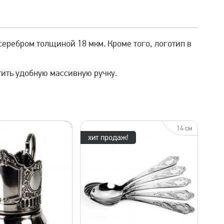
серебром толщиной 18 мкм. Кроме того, логотип в
тить удобную массивную ручку.
14 см
хит продаж!