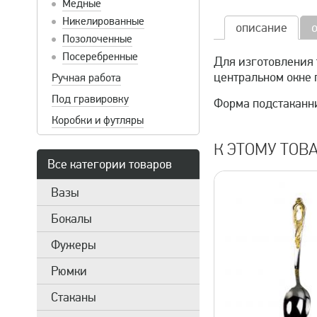
Медные
Никелированные
описание
Позолоченные
Посеребренные
Для изготовления 
центральном окне 
Ручная работа
Под гравировку
Форма подстаканни
Коробки и футляры
К ЭТОМУ ТОВ
Все категории товаров
Вазы
Бокалы
Фужеры
Рюмки
Стаканы