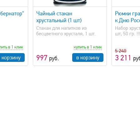
просмотр
быстрый просмотр
убернатор"
Чайный стакан
Рюмки гр
хрустальный (1 шт)
к Дню Рос
Стакан для напитков из
Набор хрус
бесцветного хрусталя, 1 шт.
шт, 50 гр. !!
пить в 1 клик
купить в 1 клик
5 240
997
3 211
в корзину
в корзину
руб.
ру