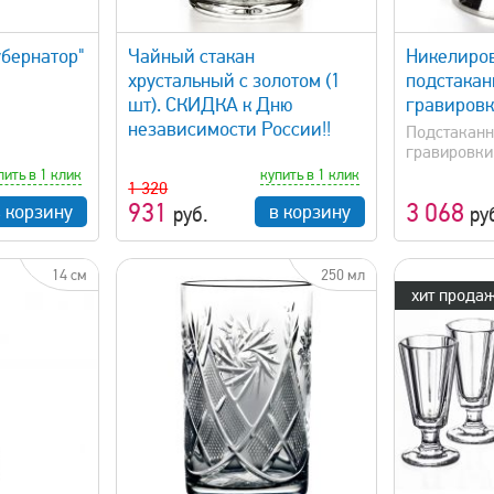
просмотр
быстрый просмотр
убернатор"
Чайный стакан
Никелиро
хрустальный с золотом (1
подстакан
шт). СКИДКА к Дню
гравировк
независимости России!!
Подстаканн
гравировки
пить в 1 клик
купить в 1 клик
1 320
931
3 068
в корзину
в корзину
руб.
ру
14 см
250 мл
хит продаж