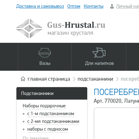
Доставка и самовывоз
Оптом
Контакты
Личный ка
Вазы
Для напитков
главная
страница
подстаканники
посереб
ПОСЕРЕБРЕ
Подстаканники
Арт. 770020, ​Лат
Наборы подарочные
с 1-м подстаканником
с 2-мя подстаканниками
наборы с подносом
По тематике