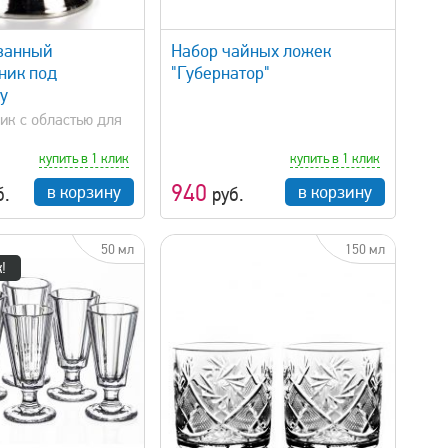
быстрый просмотр
ванный
Набор чайных ложек
ник под
"Губернатор"
у
ик с областью для
купить в 1 клик
купить в 1 клик
940
в корзину
в корзину
б.
руб.
50 мл
150 мл
!