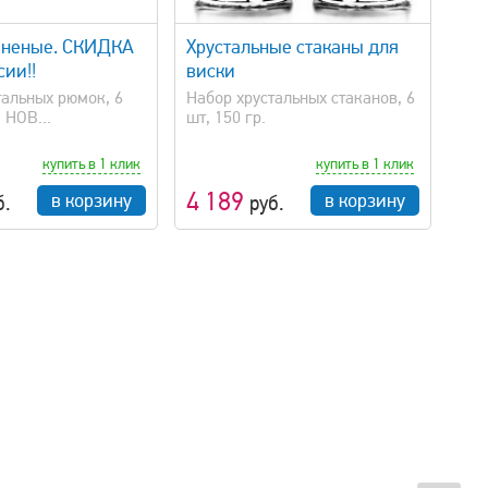
быстрый просмотр
аненые. СКИДКА
Хрустальные стаканы для
сии!!
виски
тальных рюмок, 6
Набор хрустальных стаканов, 6
! НОВ...
шт, 150 гр.
купить в 1 клик
купить в 1 клик
4 189
в корзину
в корзину
б.
руб.