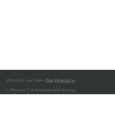
Интернет-магазин «
Gus-Hrustal.ru
»
г. Москва, 1-й Варшавский проезд,
д. 1А, стр. 3, м. Варшавская
HrustalBot