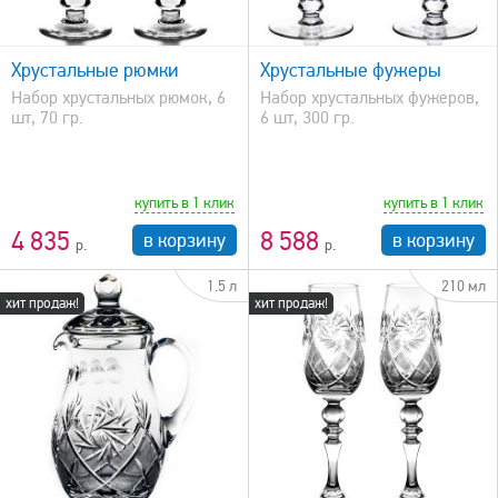
быстрый просмотр
Хрустальные рюмки
Хрустальные фужеры
Набор хрустальных рюмок, 6
Набор хрустальных фужеров,
шт, 70 гр.
6 шт, 300 гр.
купить в 1 клик
купить в 1 клик
4 835
8 588
в корзину
в корзину
1.5 л
210 мл
хит продаж!
хит продаж!