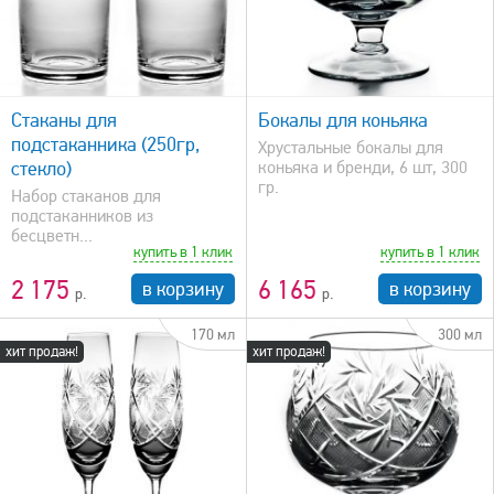
быстрый просмотр
Стаканы для
Бокалы для коньяка
подстаканника (250гр,
Хрустальные бокалы для
стекло)
коньяка и бренди, 6 шт, 300
гр.
Набор стаканов для
подстаканников из
бесцветн...
купить в 1 клик
купить в 1 клик
2 175
6 165
в корзину
в корзину
170 мл
300 мл
хит продаж!
хит продаж!