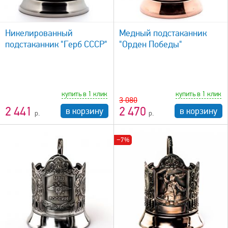
быстрый просмотр
Никелированный
Медный подстаканник
подстаканник "Герб СССР"
"Орден Победы"
купить в 1 клик
купить в 1 клик
3 080
2 441
2 470
в корзину
в корзину
−7%