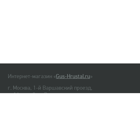
Интернет-магазин «
Gus-Hrustal.ru
»
г. Москва, 1-й Варшавский проезд,
д. 1А, стр. 3, м. Варшавская
HrustalBot
8 (495) 540-48-06
8 (812) 334-14-06