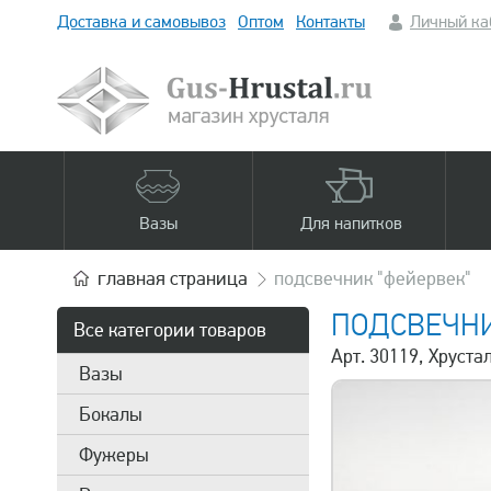
Доставка и самовывоз
Оптом
Контакты
Личный ка
Вазы
Для напитков
главная
страница
подсвечник "фейервек"
ПОДСВЕЧНИ
Все категории товаров
Арт. 30119, Хруст
Вазы
Бокалы
Фужеры