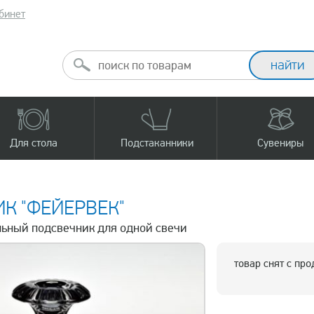
бинет
Для стола
Подстаканники
Сувениры
К "ФЕЙЕРВЕК"
альный подсвечник для одной свечи
товар снят с пр