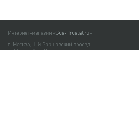
Интернет-магазин «
Gus-Hrustal.ru
»
г. Москва, 1-й Варшавский проезд,
д. 1А, стр. 3, м. Варшавская
HrustalBot
8 (495) 540-48-06
8 (812) 334-14-06
Главная
Хрусталь
Как заказать
Доставка
Самовывоз
О нас
Оплата
Возврат
Сертификаты
Публичная оферта