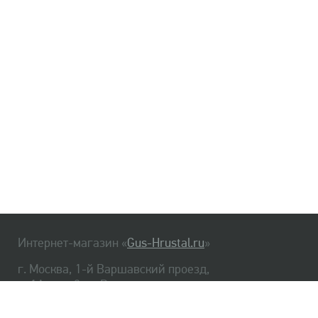
Интернет-магазин «
Gus-Hrustal.ru
»
г. Москва, 1-й Варшавский проезд,
д. 1А, стр. 3, м. Варшавская
HrustalBot