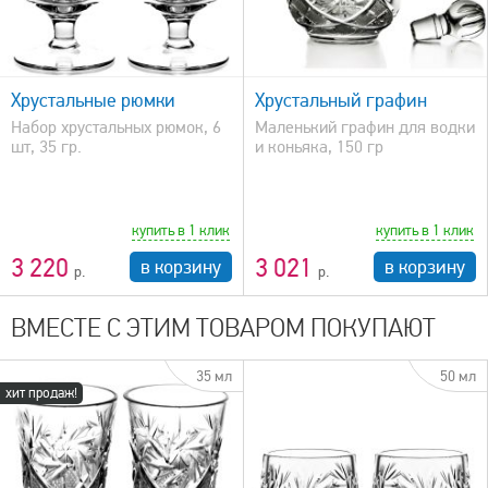
быстрый просмотр
Хрустальные рюмки
Хрустальный графин
Набор хрустальных рюмок, 6
Маленький графин для водки
шт, 35 гр.
и коньяка, 150 гр
купить в 1 клик
купить в 1 клик
3 220
3 021
в корзину
в корзину
ВМЕСТЕ С ЭТИМ ТОВАРОМ ПОКУПАЮТ
35 мл
50 мл
хит продаж!