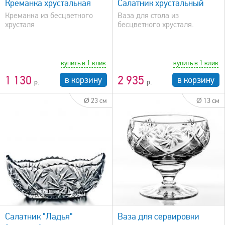
Креманка хрустальная
Салатник хрустальный
Креманка из бесцветного
Ваза для стола из
хрусталя
бесцветного хрусталя.
купить в 1 клик
купить в 1 клик
1 130
2 935
в корзину
в корзину
Ø 23 см
Ø 13 см
быстрый просмотр
Салатник "Ладья"
Ваза для сервировки