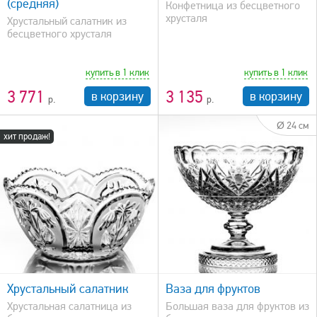
(средняя)
Конфетница из бесцветного
хрусталя
Хрустальный салатник из
бесцветного хрусталя
купить в 1 клик
купить в 1 клик
3 771
3 135
в корзину
в корзину
Ø 24 см
хит продаж!
быстрый просмотр
Хрустальный салатник
Ваза для фруктов
Хрустальная салатница из
Большая ваза для фруктов из