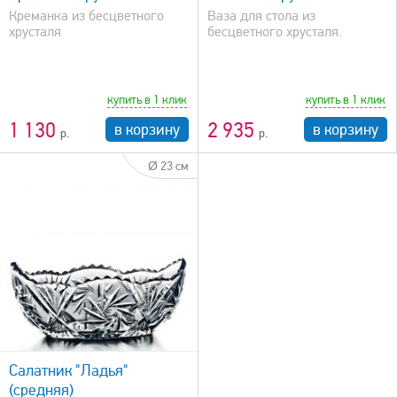
Креманка из бесцветного
Ваза для стола из
хрусталя
бесцветного хрусталя.
купить в 1 клик
купить в 1 клик
1 130
2 935
в корзину
в корзину
Ø 23 см
Салатник "Ладья"
(средняя)