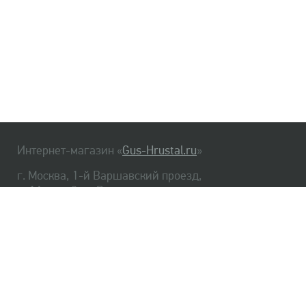
Интернет-магазин «
Gus-Hrustal.ru
»
г. Москва, 1-й Варшавский проезд,
д. 1А, стр. 3, м. Варшавская
HrustalBot
8 (495) 540-48-06
8 (812) 334-14-06
Главная
Хрусталь