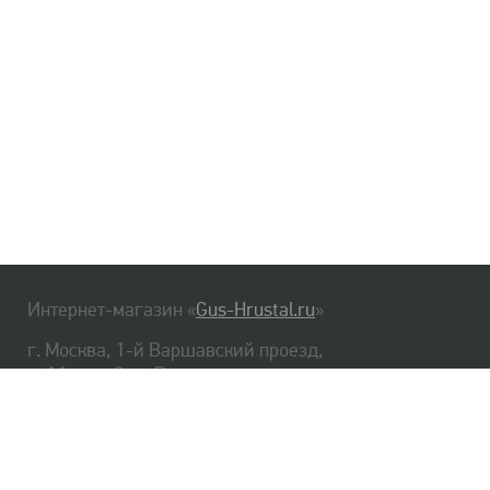
Интернет-магазин «
Gus-Hrustal.ru
»
г. Москва, 1-й Варшавский проезд,
д. 1А, стр. 3, м. Варшавская
HrustalBot
8 (495) 540-48-06