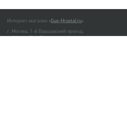
Интернет-магазин «
Gus-Hrustal.ru
»
г. Москва, 1-й Варшавский проезд,
д. 1А, стр. 3, м. Варшавская
HrustalBot
8 (495) 540-48-06
8 (812) 334-14-06
Главная
Хрусталь
Как заказать
Доставка
Самовывоз
О нас
Оплата
Возврат
Сертификаты
Публичная оферта
Оптом
Контакты