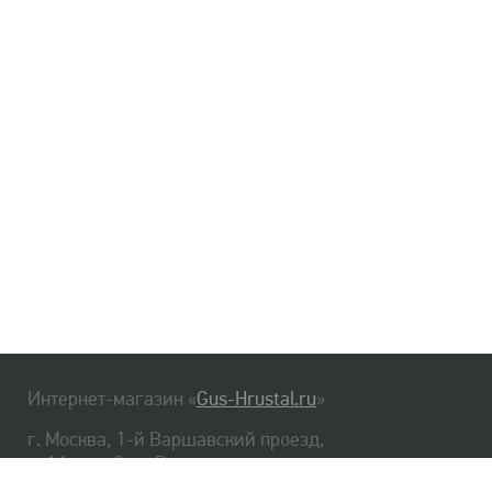
Интернет-магазин «
Gus-Hrustal.ru
»
г. Москва, 1-й Варшавский проезд,
д. 1А, стр. 3, м. Варшавская