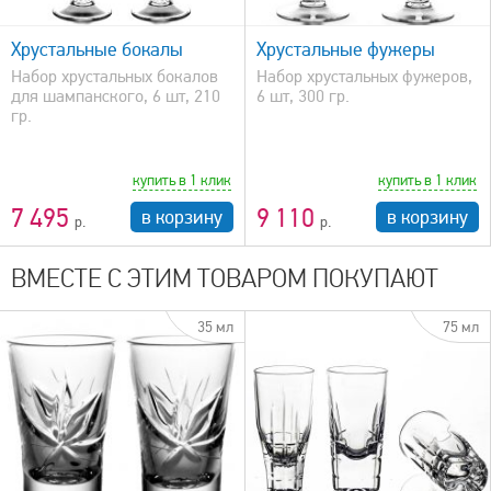
быстрый просмотр
Хрустальные бокалы
Хрустальные фужеры
Набор хрустальных бокалов
Набор хрустальных фужеров,
для шампанского, 6 шт, 210
6 шт, 300 гр.
гр.
купить в 1 клик
купить в 1 клик
7 495
9 110
в корзину
в корзину
ВМЕСТЕ С ЭТИМ ТОВАРОМ ПОКУПАЮТ
35 мл
75 мл