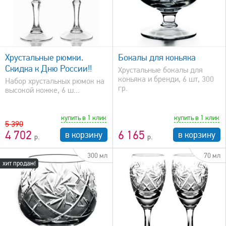
быстрый просмотр
Хрустальные рюмки.
Бокалы для коньяка
Скидка к Дню России!!
Хрустальные бокалы для
коньяка и бренди, 6 шт, 300
Набор хрустальных рюмок на
гр.
высокой ножке, 6 ш...
купить в 1 клик
купить в 1 клик
5 390
4 702
6 165
в корзину
в корзину
300 мл
70 мл
хит продаж!