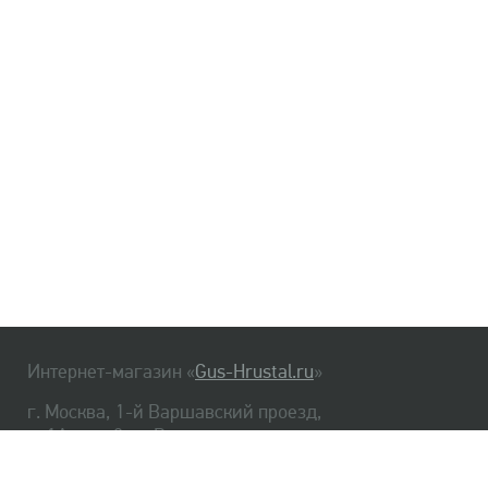
Интернет-магазин «
Gus-Hrustal.ru
»
г. Москва, 1-й Варшавский проезд,
д. 1А, стр. 3, м. Варшавская
HrustalBot