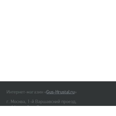
Интернет-магазин «
Gus-Hrustal.ru
»
г. Москва, 1-й Варшавский проезд,
д. 1А, стр. 3, м. Варшавская