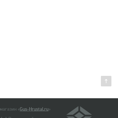
магазин «
Gus-Hrustal.ru
»