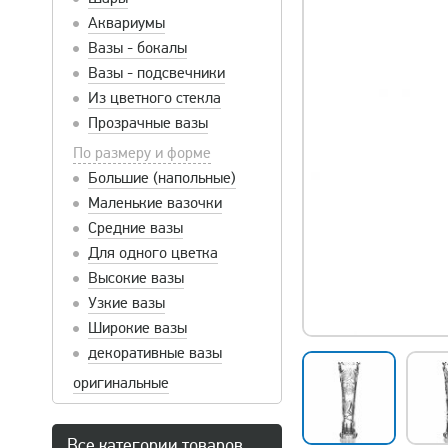
Аквариумы
Вазы - бокалы
Вазы - подсвечники
Из цветного стекла
Прозрачные вазы
По размеру и форме
Большие (напольные)
Маленькие вазочки
Средние вазы
Для одного цветка
Высокие вазы
Узкие вазы
Широкие вазы
декоративные вазы
оригинальные
Все категории товаров