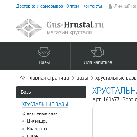
Доставка и самовывоз
Оптом
Контакты
Личный ка
Вазы
Для напитков
главная
страница
вазы
хрустальные ваз
ХРУСТАЛЬН
Вазы
Арт. 160677, Ваза 
ХРУСТАЛЬНЫЕ ВАЗЫ
Стеклянные вазы
Цилиндры
Квадраты
Шары