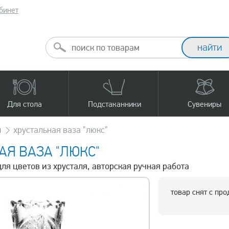
бинет
Для стола
Подстаканники
Сувениры
ы
хрустальная ваза "люкс"
АЯ ВАЗА "ЛЮКС"
для цветов из хрусталя, авторская ручная работа
товар снят с пр