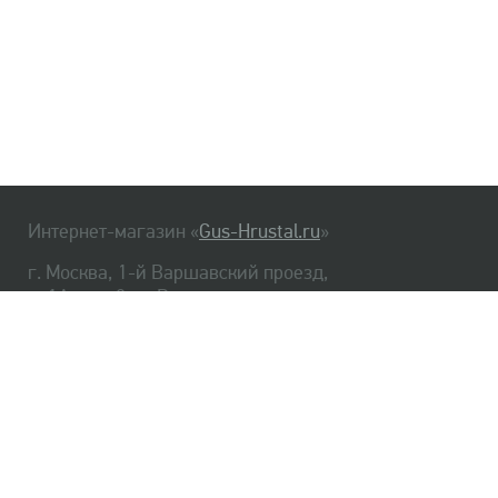
Интернет-магазин «
Gus-Hrustal.ru
»
г. Москва, 1-й Варшавский проезд,
д. 1А, стр. 3, м. Варшавская
HrustalBot
8 (495) 540-48-06
8 (812) 334-14-06
Главная
Хрусталь
Как заказать
Доставка