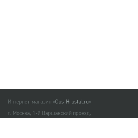
Интернет-магазин «
Gus-Hrustal.ru
»
г. Москва, 1-й Варшавский проезд,
д. 1А, стр. 3, м. Варшавская
HrustalBot