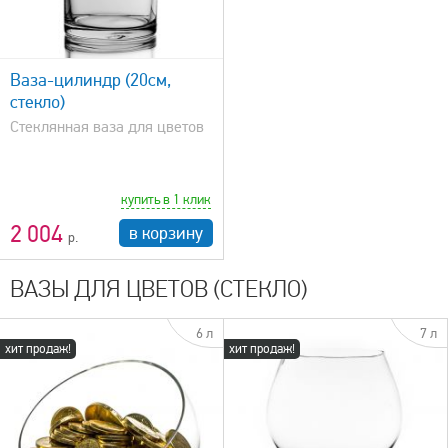
Ваза-цилиндр (20см,
стекло)
Стеклянная ваза для цветов
купить в 1 клик
2 004
в корзину
ВАЗЫ ДЛЯ ЦВЕТОВ (СТЕКЛО)
6 л
7 л
хит продаж!
хит продаж!