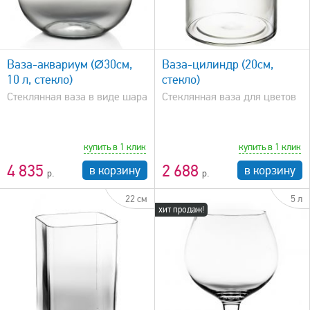
быстрый просмотр
Ваза-аквариум (Ø30см,
Ваза-цилиндр (20см,
10 л, стекло)
стекло)
Стеклянная ваза в виде шара
Стеклянная ваза для цветов
купить в 1 клик
купить в 1 клик
4 835
2 688
в корзину
в корзину
22 см
5 л
хит продаж!