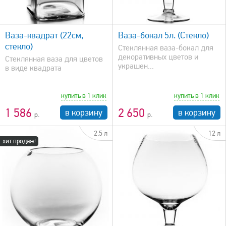
быстрый просмотр
Ваза-квадрат (22см,
Ваза-бокал 5л. (Стекло)
стекло)
Стеклянная ваза-бокал для
декоративных цветов и
Стеклянная ваза для цветов
украшен...
в виде квадрата
купить в 1 клик
купить в 1 клик
1 586
2 650
в корзину
в корзину
2.5 л
12 л
хит продаж!