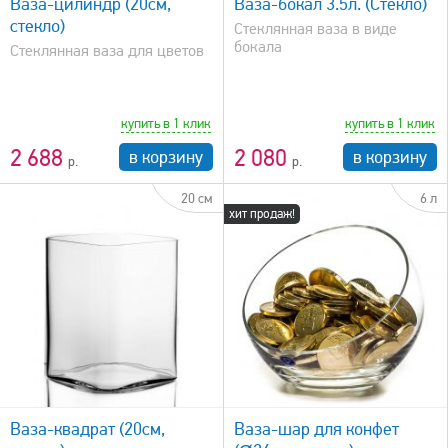
Ваза-цилиндр (20см,
Ваза-бокал 3.5л. (Стекло)
стекло)
Стеклянная ваза в виде
бокала
Стеклянная ваза для цветов
купить в 1 клик
купить в 1 клик
2 688
2 080
в корзину
в корзину
20 см
6 л
хит продаж!
быстрый просмотр
Ваза-квадрат (20см,
Ваза-шар для конфет