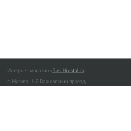
Интернет-магазин «
Gus-Hrustal.ru
»
г. Москва, 1-й Варшавский проезд,
д. 1А, стр. 3, м. Варшавская
HrustalBot
8 (495) 540-48-06
8 (812) 334-14-06