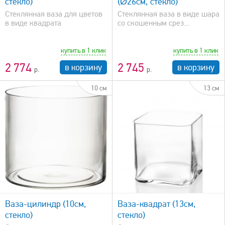
стекло)
(Ø26см, стекло)
Стеклянная ваза для цветов
Стеклянная ваза в виде шара
в виде квадрата
со скошенным срез...
купить в 1 клик
купить в 1 клик
2 774
2 745
в корзину
в корзину
10 см
13 см
быстрый просмотр
Ваза-цилиндр (10см,
Ваза-квадрат (13см,
стекло)
стекло)