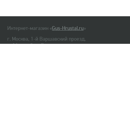
Интернет-магазин «
Gus-Hrustal.ru
»
г. Москва, 1-й Варшавский проезд,
д. 1А, стр. 3, м. Варшавская
HrustalBot
8 (495) 540-48-06
8 (812) 334-14-06
Главная
Хрусталь
Как заказать
Доставка
Самовывоз
О нас
Оплата
Возврат
Сертификаты
Публичная оферта