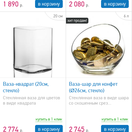
1 890
2 080
в корзину
в корзину
20 см
6 л
хит продаж!
быстрый просмотр
Ваза-квадрат (20см,
Ваза-шар для конфет
стекло)
(Ø26см, стекло)
Стеклянная ваза для цветов
Стеклянная ваза в виде шара
в виде квадрата
со скошенным срез...
купить в 1 клик
купить в 1 клик
2 774
2 745
в корзину
в корзину