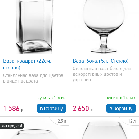
быстрый просмотр
Ваза-квадрат (22см,
Ваза-бокал 5л. (Стекло)
стекло)
Стеклянная ваза-бокал для
декоративных цветов и
Стеклянная ваза для цветов
украшен...
в виде квадрата
купить в 1 клик
купить в 1 клик
1 586
2 650
в корзину
в корзину
2.5 л
12 л
хит продаж!