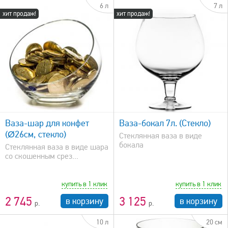
6 л
7 л
хит продаж!
хит продаж!
быстрый просмотр
Ваза-шар для конфет
Ваза-бокал 7л. (Стекло)
(Ø26см, стекло)
Стеклянная ваза в виде
бокала
Стеклянная ваза в виде шара
со скошенным срез...
купить в 1 клик
купить в 1 клик
2 745
3 125
в корзину
в корзину
10 л
20 см