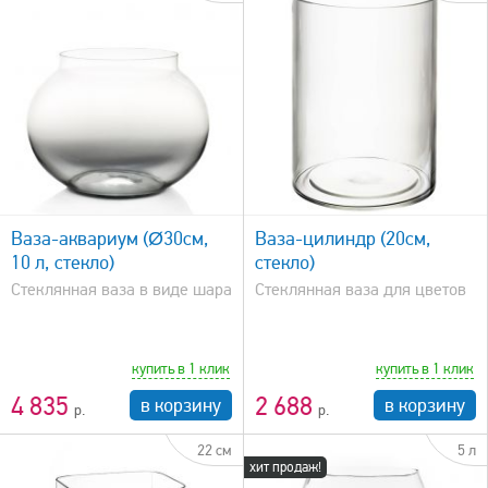
быстрый просмотр
Ваза-аквариум (Ø30см,
Ваза-цилиндр (20см,
10 л, стекло)
стекло)
Стеклянная ваза в виде шара
Стеклянная ваза для цветов
купить в 1 клик
купить в 1 клик
4 835
2 688
в корзину
в корзину
22 см
5 л
хит продаж!