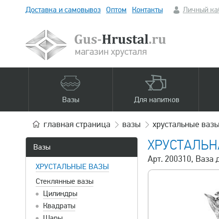
Доставка и самовывоз
Оптом
Контакты
Личный ка
Вазы
Для напитков
главная
страница
вазы
хрустальные ваз
ХРУСТАЛЬН
Вазы
Арт. 200310, Ваза 
ХРУСТАЛЬНЫЕ ВАЗЫ
Стеклянные вазы
Цилиндры
Квадраты
Шары