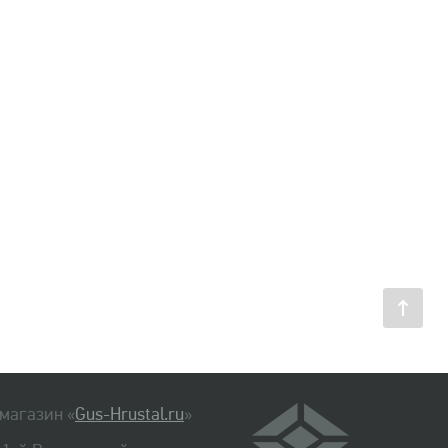
магазин «
Gus-Hrustal.ru
»