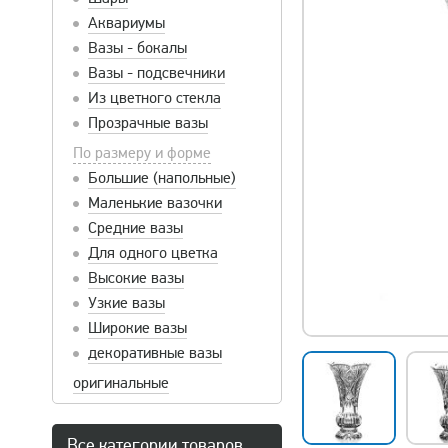
Аквариумы
Вазы - бокалы
Вазы - подсвечники
Из цветного стекла
Прозрачные вазы
По размеру и форме
Большие (напольные)
Маленькие вазочки
Средние вазы
Для одного цветка
Высокие вазы
Узкие вазы
Широкие вазы
декоративные вазы
оригинальные
Все категории товаров