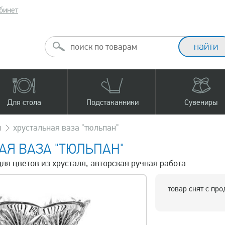
бинет
Для стола
Подстаканники
Сувениры
ы
хрустальная ваза "тюльпан"
АЯ ВАЗА "ТЮЛЬПАН"
для цветов из хрусталя, авторская ручная работа
товар снят с пр