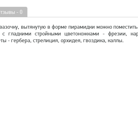
отзывы - 0
 вазочку, вытянутую в форме пирамидки можно поместить
ы с гладкими стройными цветоножками - фрезии, нар
ы - гербера, стрелиция, орхидея, гвоздика, каллы.