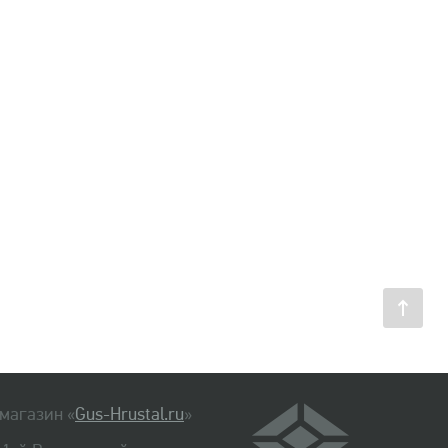
магазин «
Gus-Hrustal.ru
»