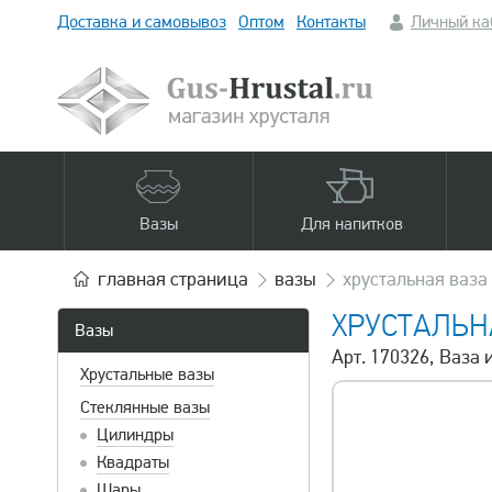
Доставка и самовывоз
Оптом
Контакты
Личный ка
Вазы
Для напитков
главная
страница
вазы
хрустальная ваза
ХРУСТАЛЬН
Вазы
Арт. 170326, Ваза 
Хрустальные вазы
Стеклянные вазы
Цилиндры
Квадраты
Шары