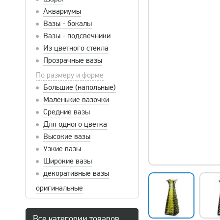
Аквариумы
Вазы - бокалы
Вазы - подсвечники
Из цветного стекла
Прозрачные вазы
По размеру и форме
Большие (напольные)
Маленькие вазочки
Средние вазы
Для одного цветка
Высокие вазы
Узкие вазы
Широкие вазы
декоративные вазы
оригинальные
Все категории товаров