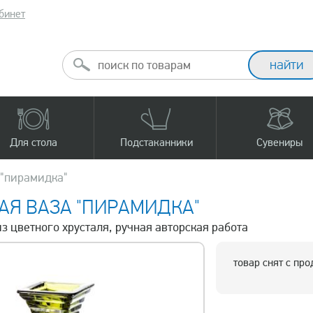
бинет
Для стола
Подстаканники
Сувениры
 "пирамидка"
АЯ ВАЗА "ПИРАМИДКА"
из цветного хрусталя, ручная авторская работа
товар снят с пр