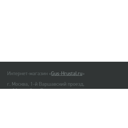
Интернет-магазин «
Gus-Hrustal.ru
»
г. Москва, 1-й Варшавский проезд,
д. 1А, стр. 3, м. Варшавская
HrustalBot
8 (495) 540-48-06
8 (812) 334-14-06