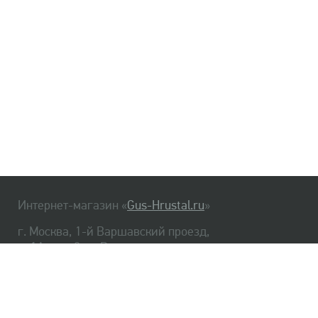
Интернет-магазин «
Gus-Hrustal.ru
»
г. Москва, 1-й Варшавский проезд,
д. 1А, стр. 3, м. Варшавская
HrustalBot
8 (495) 540-48-06