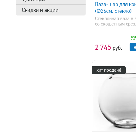
Ваза-шар для ко
Скидки и акции
(Ø26см, стекло)
Стеклянная ваза в
со скошенным срез.
ку
2 745
руб.
хит продаж!
быстрый просмотр
быстрый 