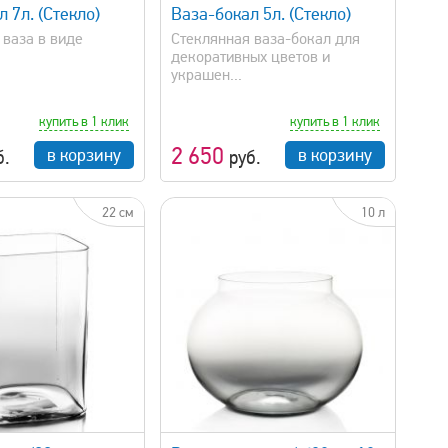
 7л. (Стекло)
Ваза-бокал 5л. (Стекло)
 ваза в виде
Стеклянная ваза-бокал для
декоративных цветов и
украшен...
купить в 1 клик
купить в 1 клик
2 650
в корзину
в корзину
б.
руб.
22 см
10 л
быстрый просмотр