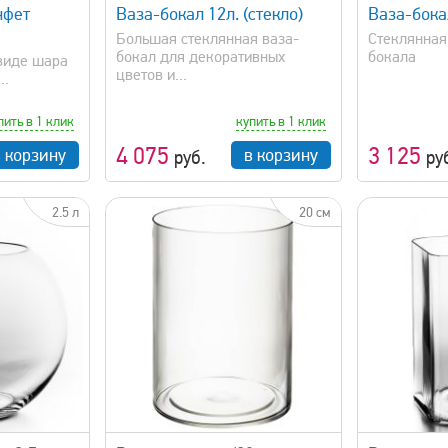
нфет
Ваза-бокал 12л. (стекло)
Ваза-бокал
Большая стеклянная ваза-
Стеклянная
бокал для декоративных
бокала
 виде шара
цветов и...
..
пить в 1 клик
купить в 1 клик
4 075
3 125
в корзину
в корзину
руб.
ру
2.5 л
20 см
просмотр
быстрый просмотр