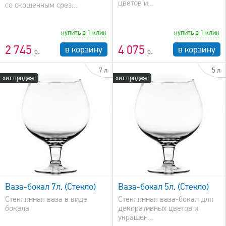
цветов и...
со скошенным срез...
купить в 1 клик
купить в 1 клик
2 745
4 075
в корзину
в корзину
7 л
5 л
хит продаж!
хит продаж!
быстрый просмотр
Ваза-бокал 7л. (Стекло)
Ваза-бокал 5л. (Стекло)
Стеклянная ваза в виде
Стеклянная ваза-бокал для
бокала
декоративных цветов и
украшен...