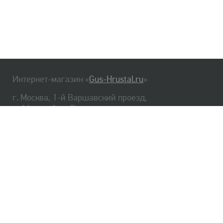
Интернет-магазин «
Gus-Hrustal.ru
»
г. Москва, 1-й Варшавский проезд,
д. 1А, стр. 3, м. Варшавская
HrustalBot
8 (495) 540-48-06
8 (812) 334-14-06
Главная
Хрусталь
Как заказать
Доставка
Самовывоз
О нас