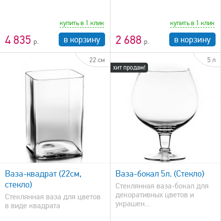
купить в 1 клик
купить в 1 клик
4 835
2 688
в корзину
в корзину
22 см
5 л
хит продаж!
быстрый просмотр
Ваза-квадрат (22см,
Ваза-бокал 5л. (Стекло)
стекло)
Стеклянная ваза-бокал для
декоративных цветов и
Стеклянная ваза для цветов
украшен...
в виде квадрата