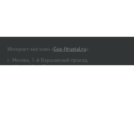
Интернет-магазин «
Gus-Hrustal.ru
»
г. Москва, 1-й Варшавский проезд,
д. 1А, стр. 3, м. Варшавская
HrustalBot
8 (495) 540-48-06
8 (812) 334-14-06
Главная
Хрусталь
Как заказать
Доставка
Самовывоз
О нас