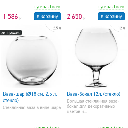
купить в 1 клик
купить в 1 клик
1 586
2 650
в корзину
в корзину
2.5 л
12 л
хит продаж!
быстрый просмотр
Ваза-шар (Ø18 см, 2,5 л,
Ваза-бокал 12л. (стекло)
стекло)
Большая стеклянная ваза-
бокал для декоративных
Стеклянная ваза в виде шара
цветов и...