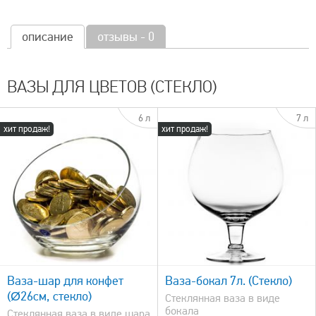
описание
отзывы - 0
ВАЗЫ ДЛЯ ЦВЕТОВ (СТЕКЛО)
6 л
7 л
хит продаж!
хит продаж!
быстрый просмотр
Ваза-шар для конфет
Ваза-бокал 7л. (Стекло)
(Ø26см, стекло)
Стеклянная ваза в виде
бокала
Стеклянная ваза в виде шара