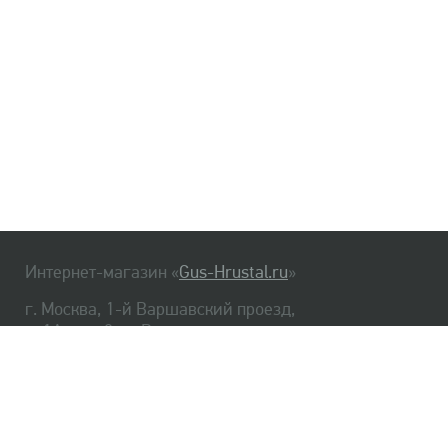
Интернет-магазин «
Gus-Hrustal.ru
»
г. Москва, 1-й Варшавский проезд,
д. 1А, стр. 3, м. Варшавская
HrustalBot
8 (495) 540-48-06
8 (812) 334-14-06