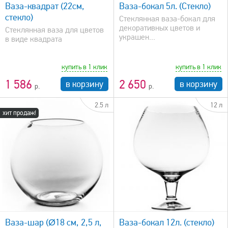
Ваза-квадрат (22см,
Ваза-бокал 5л. (Стекло)
стекло)
Стеклянная ваза-бокал для
декоративных цветов и
Стеклянная ваза для цветов
украшен...
в виде квадрата
купить в 1 клик
купить в 1 клик
1 586
2 650
в корзину
в корзину
2.5 л
12 л
хит продаж!
быстрый просмотр
Ваза-шар (Ø18 см, 2,5 л,
Ваза-бокал 12л. (стекло)