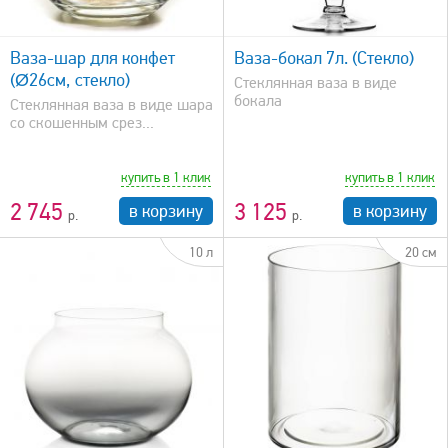
быстрый просмотр
Ваза-шар для конфет
Ваза-бокал 7л. (Стекло)
(Ø26см, стекло)
Стеклянная ваза в виде
бокала
Стеклянная ваза в виде шара
со скошенным срез...
купить в 1 клик
купить в 1 клик
2 745
3 125
в корзину
в корзину
10 л
20 см
быстрый просмотр