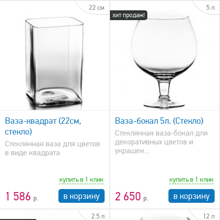
22 см
5 л
хит продаж!
быстрый просмотр
Ваза-квадрат (22см,
Ваза-бокал 5л. (Стекло)
стекло)
Стеклянная ваза-бокал для
декоративных цветов и
Стеклянная ваза для цветов
украшен...
в виде квадрата
купить в 1 клик
купить в 1 клик
1 586
2 650
в корзину
в корзину
2.5 л
12 л