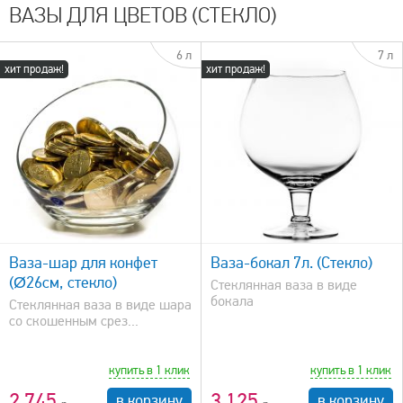
ВАЗЫ ДЛЯ ЦВЕТОВ (СТЕКЛО)
6 л
7 л
хит продаж!
хит продаж!
быстрый просмотр
Ваза-шар для конфет
Ваза-бокал 7л. (Стекло)
(Ø26см, стекло)
Стеклянная ваза в виде
бокала
Стеклянная ваза в виде шара
со скошенным срез...
купить в 1 клик
купить в 1 клик
2 745
3 125
в корзину
в корзину