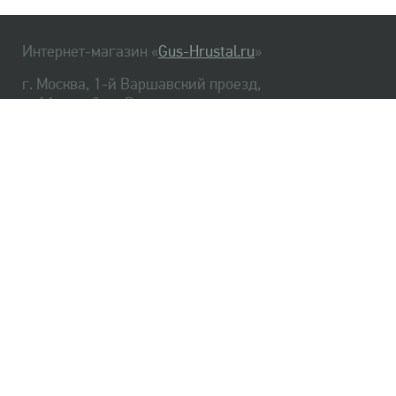
Интернет-магазин «
Gus-Hrustal.ru
»
г. Москва, 1-й Варшавский проезд,
д. 1А, стр. 3, м. Варшавская
HrustalBot
8 (495) 540-48-06
8 (812) 334-14-06
Главная
Хрусталь
Как заказать
Доставка
Самовывоз
О нас
Оплата
Возврат
Сертификаты
Публичная оферта
Оптом
Контакты