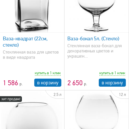
быстрый просмотр
Ваза-квадрат (22см,
Ваза-бокал 5л. (Стекло)
стекло)
Стеклянная ваза-бокал для
декоративных цветов и
Стеклянная ваза для цветов
украшен...
в виде квадрата
купить в 1 клик
купить в 1 клик
1 586
2 650
в корзину
в корзину
2.5 л
12 л
хит продаж!