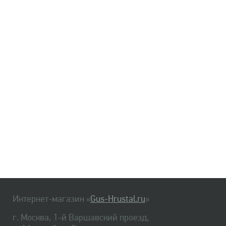
Интернет-магазин «
Gus-Hrustal.ru
»
г. Москва, 1-й Варшавский проезд,