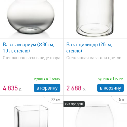
быстрый просмотр
Ваза-аквариум (Ø30см,
Ваза-цилиндр (20см,
10 л, стекло)
стекло)
Стеклянная ваза в виде шара
Стеклянная ваза для цветов
купить в 1 клик
купить в 1 клик
4 835
2 688
в корзину
в корзину
22 см
5 л
хит продаж!