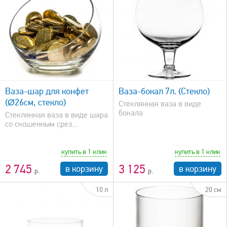
быстрый просмотр
Ваза-шар для конфет
Ваза-бокал 7л. (Стекло)
(Ø26см, стекло)
Стеклянная ваза в виде
бокала
Стеклянная ваза в виде шара
со скошенным срез...
купить в 1 клик
купить в 1 клик
2 745
3 125
в корзину
в корзину
10 л
20 см