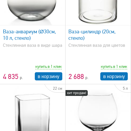
быстрый просмотр
Ваза-аквариум (Ø30см,
Ваза-цилиндр (20см,
10 л, стекло)
стекло)
Стеклянная ваза в виде шара
Стеклянная ваза для цветов
купить в 1 клик
купить в 1 клик
4 835
2 688
в корзину
в корзину
22 см
5 л
хит продаж!