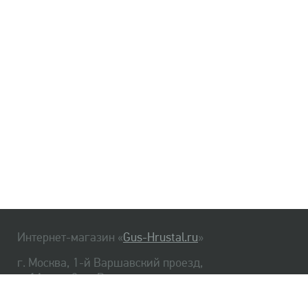
Интернет-магазин «
Gus-Hrustal.ru
»
г. Москва, 1-й Варшавский проезд,
д. 1А, стр. 3, м. Варшавская
HrustalBot