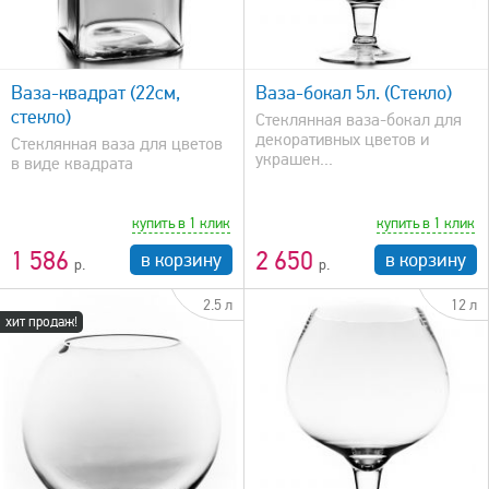
быстрый просмотр
Ваза-квадрат (22см,
Ваза-бокал 5л. (Стекло)
стекло)
Стеклянная ваза-бокал для
декоративных цветов и
Стеклянная ваза для цветов
украшен...
в виде квадрата
купить в 1 клик
купить в 1 клик
1 586
2 650
в корзину
в корзину
2.5 л
12 л
хит продаж!