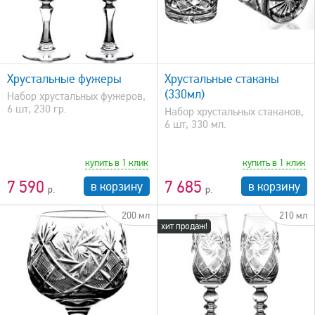
быстрый просмотр
Хрустальные фужеры
Хрустальные стаканы
(330мл)
Набор хрустальных фужеров,
6 шт, 230 гр.
Набор хрустальных стаканов,
6 шт, 330 мл.
купить в 1 клик
купить в 1 клик
7 590
7 685
в корзину
в корзину
200 мл
210 мл
хит продаж!