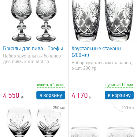
быстрый просмотр
Бокалы для пива - Трефы
Хрустальные стаканы
(200мл)
Набор хрустальных бокалов
для пива, 2 шт, 500 гр.
Набор хрустальных стаканов,
6 шт, 200 гр.
купить в 1 клик
купить в 1 клик
4 550
4 170
в корзину
в корзину
250 мл
200 мл