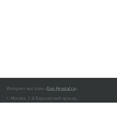
Интернет-магазин «
Gus-Hrustal.ru
»
г. Москва, 1-й Варшавский проезд,
д. 1А, стр. 3, м. Варшавская
HrustalBot