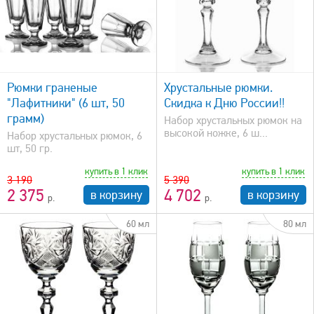
быстрый просмотр
Рюмки граненые
Хрустальные рюмки.
"Лафитники" (6 шт, 50
Скидка к Дню России!!
грамм)
Набор хрустальных рюмок на
высокой ножке, 6 ш...
Набор хрустальных рюмок, 6
шт, 50 гр.
купить в 1 клик
купить в 1 клик
3 190
5 390
2 375
4 702
в корзину
в корзину
60 мл
80 мл