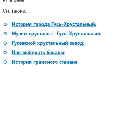
ни в цене.
См. также:
История города Гусь-Хрустальный
;
Музей хрусталя г. Гусь-Хрустальный
;
Гусевской хрустальный завод
.
Как выбирать бокалы
;
История граненого стакана
.