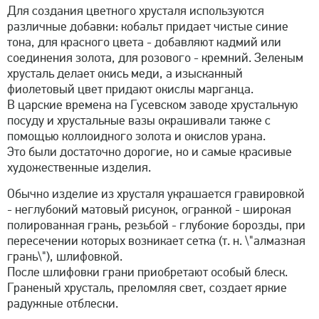
Для создания цветного хрусталя используются
различные добавки: кобальт придает чистые синие
тона, для красного цвета - добавляют кадмий или
соединения золота, для розового - кремний. Зеленым
хрусталь делает окись меди, а изысканный
фиолетовый цвет придают окислы марганца.
В царские времена на Гусевском заводе хрустальную
посуду и хрустальные вазы окрашивали также с
помощью коллоидного золота и окислов урана.
Это были достаточно дорогие, но и самые красивые
художественные изделия.
Обычно изделие из хрусталя украшается гравировкой
- неглубокий матовый рисунок, огранкой - широкая
полированная грань, резьбой - глубокие борозды, при
пересечении которых возникает сетка (т. н. \"алмазная
грань\"), шлифовкой.
После шлифовки грани приобретают особый блеск.
Граненый хрусталь, преломляя свет, создает яркие
радужные отблески.