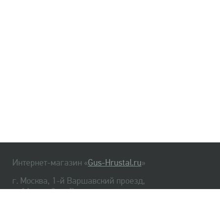
Интернет-магазин «
Gus-Hrustal.ru
»
г. Москва, 1-й Варшавский проезд,
д. 1А, стр. 3, м. Варшавская
HrustalBot