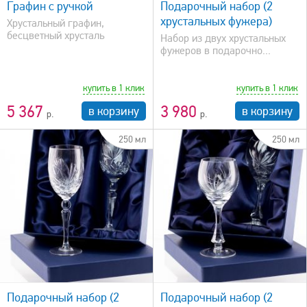
Графин с ручкой
Подарочный набор (2
хрустальных фужера)
Хрустальный графин,
бесцветный хрусталь
Набор из двух хрустальных
фужеров в подарочно...
купить в 1 клик
купить в 1 клик
5 367
3 980
в корзину
в корзину
250 мл
250 мл
быстрый просмотр
Подарочный набор (2
Подарочный набор (2