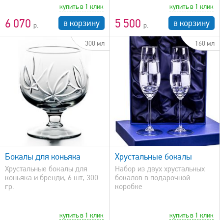
купить в 1 клик
купить в 1 клик
6 070
5 500
в корзину
в корзину
300 мл
160 мл
быстрый просмотр
Бокалы для коньяка
Хрустальные бокалы
Хрустальные бокалы для
Набор из двух хрустальных
коньяка и бренди, 6 шт, 300
бокалов в подарочной
гр.
коробке
купить в 1 клик
купить в 1 клик