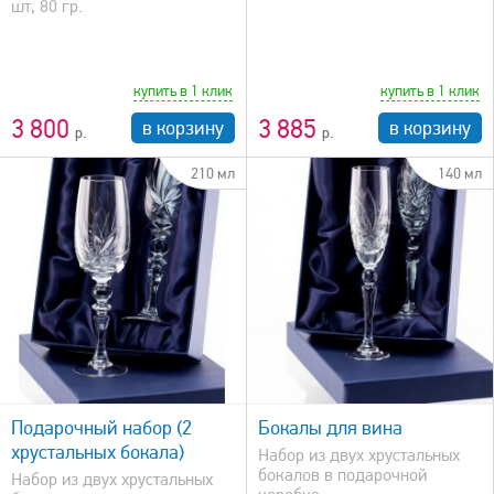
шт, 80 гр.
купить в 1 клик
купить в 1 клик
3 800
3 885
в корзину
в корзину
210 мл
140 мл
быстрый просмотр
Подарочный набор (2
Бокалы для вина
хрустальных бокала)
Набор из двух хрустальных
бокалов в подарочной
Набор из двух хрустальных