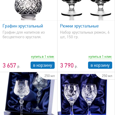
быстрый просмотр
Графин хрустальный
Рюмки хрустальные
Графин для напитков из
Набор хрустальных рюмок, 6
бесцветного хрусталя.
шт, 150 гр.
купить в 1 клик
купить в 1 клик
3 657
3 790
в корзину
в корзину
250 мл
250 мл