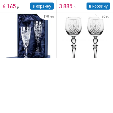
6 165
3 885
в корзину
в корзину
170 мл
60 мл
быстрый просмотр
Подарочный набор (2
Хрустальные рюмки
хрустальных бокала)
Набор хрустальных рюмок на
высокой ножке, 6 шт, 60 гр.
Набор из двух хрустальных
бокалов в подарочно...
купить в 1 клик
купить в 1 клик