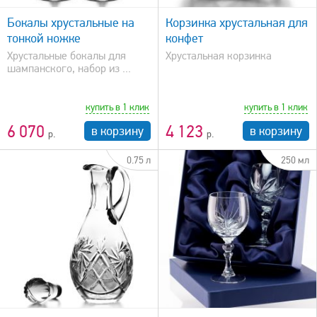
Бокалы хрустальные на
Корзинка хрустальная для
тонкой ножке
конфет
Xрустальные бокалы для
Хрустальная корзинка
шампанского, набор из ...
купить в 1 клик
купить в 1 клик
6 070
4 123
в корзину
в корзину
0.75 л
250 мл
быстрый просмотр