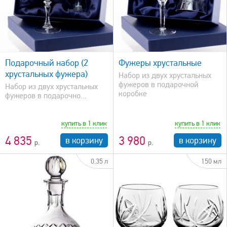
Хрусталь
Цветной хрусталь
Производитель
быстрый просмотр
NEMAN
Подарочный набор (2
Фужеры хрустальные
Бахметьевская артель
хрустальных фужера)
Набор из двух хрустальных
Гусевской Хрустальный завод
фужеров в подарочной
Набор из двух хрустальных
Гусь-Хрустальный
коробке
фужеров в подарочно...
Дятьковский хрустальный завод
купить в 1 клик
купить в 1 клик
Сбросить фильтр
4 835
3 980
в корзину
в корзину
0.35 л
150 мл