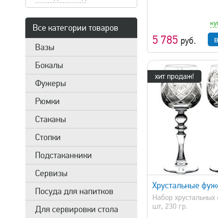
ку
Все категории товаров
5 785
руб.
Вазы
Бокалы
хит продаж!
Фужеры
Рюмки
Стаканы
Стопки
Подстаканники
быстрый просмотр
быстрый 
Сервизы
Хрустальные фу
Посуда для напитков
Набор хрустальных 
шт, 230 гр.
Для сервировки стола