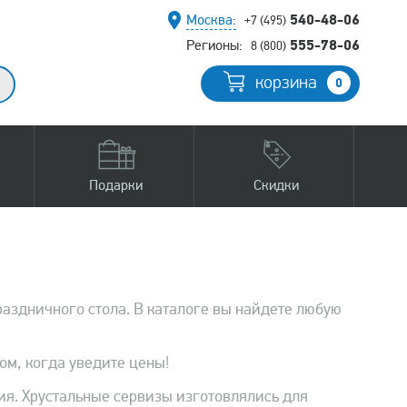
540-48-06
Москва:
+7 (495)
555-78-06
Регионы:
8 (800)
корзина
0
Подарки
Скидки
раздничного стола. В каталоге вы найдете любую
ом, когда уведите цены!
ия. Хрустальные сервизы изготовлялись для