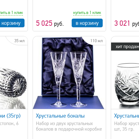
пить в 1 клик
купить в 1 клик
5 025
3 021
в корзину
в корзину
руб.
ру
35 мл
110 мл
хит продаж
просмотр
быстрый просмотр
ки (35гр)
Хрустальные бокалы
Хрустальны
стопок, 6
Набор из двух хрустальных
Набор хруст
бокалов в подарочной коробке
шт, 35 гр.