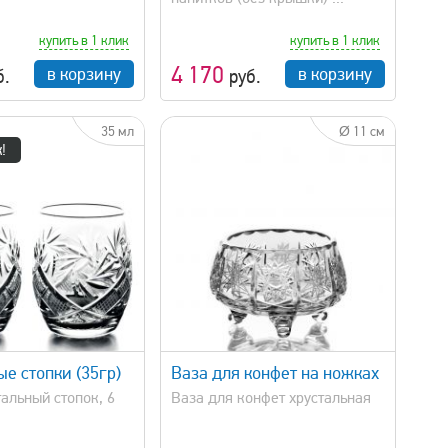
купить в 1 клик
купить в 1 клик
4 170
в корзину
в корзину
б.
руб.
35 мл
Ø 11 см
!
быстрый просмотр
е стопки (35гр)
Ваза для конфет на ножках
альный стопок, 6
Ваза для конфет хрустальная