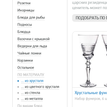
царских резиденци
Розетки
ценитель может по
Икорницы
Блюда для рыбы
ПОДОБРАТЬ ПО
Подносы
Цена
Блюдца
790 р.
Вазочки с крышкой
Ведерки для льда
Чайные ложки
Корзинки
Остальное
ПО МАТЕРИАЛУ
... из хрусталя
быстрый просмотр
быстрый 
... из цветного хрусталя
Хрустальные фу
... из стекла
... из металла
Набор фужеров, 6 ш
По видам блюд