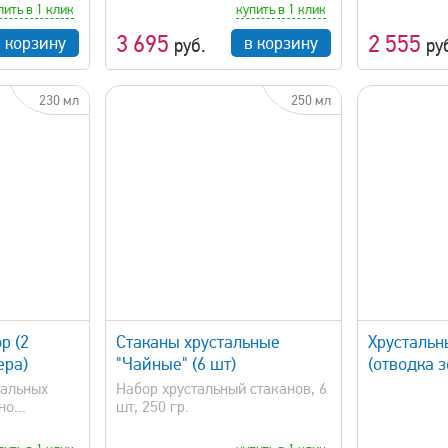
пить в 1 клик
купить в 1 клик
3 695
2 555
в корзину
в корзину
руб.
ру
230 мл
250 мл
просмотр
быстрый просмотр
р (2
Стаканы хрустальные
Хрусталь
ера)
"Чайные" (6 шт)
(отводка 
тальных
Набор хрустальный стаканов, 6
о...
шт, 250 гр.