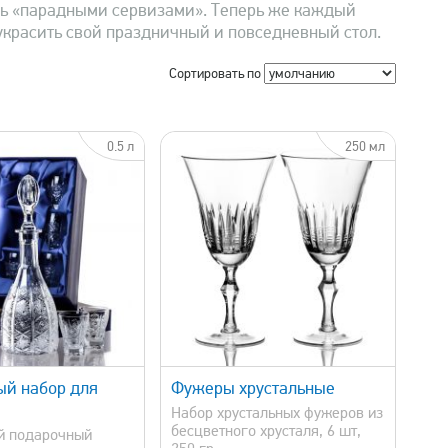
сь «парадными сервизами». Теперь же каждый
 украсить свой праздничный и повседневный стол.
Сортировать по
изводитель
0.5 л
250 мл
EMAN
ахметьевская артель
усевской Хрустальный завод
усь-Хрустальный
ятьковский хрустальный завод
льтр
быстрый просмотр
й набор для
Фужеры хрустальные
Набор хрустальных фужеров из
бесцветного хрусталя, 6 шт,
й подарочный