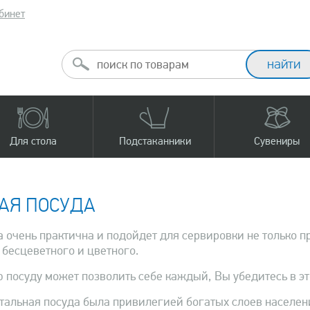
бинет
Для стола
Подстаканники
Сувениры
АЯ ПОСУДА
а очень практична и подойдет для сервировки не только п
 бесцеветного и цветного.
ю посуду может позволить себе каждый, Вы убедитесь в эт
тальная посуда была привилегией богатых слоев населен