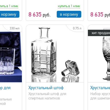
пить в 1 клик
купить в 1 клик
8 635
8 635
в корзину
в корзину
руб.
ру
330 мл
0.75 л
хит продаж
просмотр
быстрый просмотр
р для
Хрустальный штоф
Хрустальн
Хрустальный штоф для
Набор хрус
спиртных напитков
для шампанс
тальных
чной