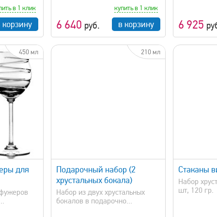
пить в 1 клик
купить в 1 клик
6 640
6 925
в корзину
в корзину
руб.
ру
450 мл
210 мл
просмотр
быстрый просмотр
еры для
Подарочный набор (2
Стаканы 
хрустальных бокала)
Набор хруст
шт, 120 гр.
 фужеров
Набор из двух хрустальных
..
бокалов в подарочно...