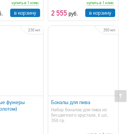
купить в 1 клик
купить в 1 клик
2 555
в корзину
в корзину
б.
руб.
230 мл
350 мл
быстрый просмотр
ные фужеры
Бокалы для пива
золотом)
Набор бокалов для пива из
бесцветного хрусталя, 6 шт,
350 гр.