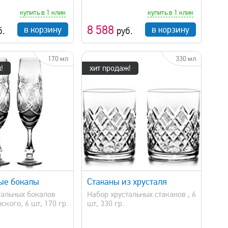
купить в 1 клик
купить в 1 клик
8 588
в корзину
в корзину
б.
руб.
170 мл
330 мл
!
хит продаж!
быстрый просмотр
ые бокалы
Стаканы из хрусталя
тальных бокалов
Набор хрустальных стаканов , 6
кого, 6 шт, 170 гр.
шт, 330 гр.