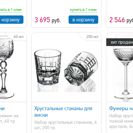
пить в 1 клик
купить в 1 клик
3 695
2 546
в корзину
в корзину
руб.
ру
60 мл
200 мл
хит продаж
просмотр
быстрый просмотр
ки
Хрустальные стаканы для
Фужеры на
виски
 рюмок на
Набор хрус
, 60 гр.
тонкой нож
Набор хрустальных стаканов, 6
хрусталя, 6
шт, 200 гр.