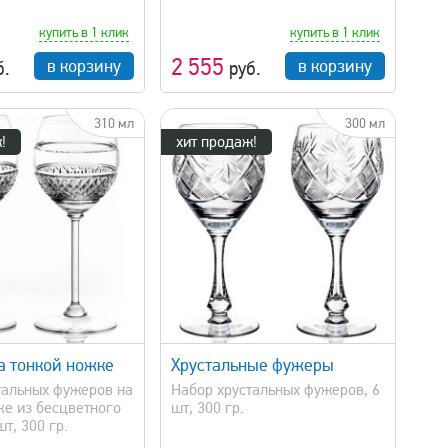
купить в 1 клик
купить в 1 клик
2 555
в корзину
в корзину
б.
руб.
310 мл
300 мл
!
хит продаж!
быстрый просмотр
 тонкой ножке
Хрустальные фужеры
тальных фужеров на
Набор хрустальных фужеров, 6
ке из бесцветного
шт, 300 гр.
шт, 300 гр.