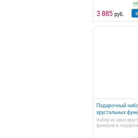
ку
3 885
руб.
быстрый просмотр
быстрый 
Подарочный набо
хрустальных фуж
Набор из двух хрус
фужеров в подарочн