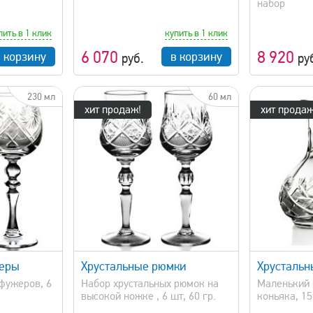
набор
пить в 1 клик
купить в 1 клик
6 070
8 920
в корзину
в корзину
руб.
ру
230 мл
60 мл
хит продаж!
хит продаж
просмотр
быстрый просмотр
жеры
Хрустальные рюмки
Хрустальн
фужеров, 6
Набор хрустальных рюмок на
Маленький 
высокой ножке , 6 шт, 60 гр.
коньяка, 15