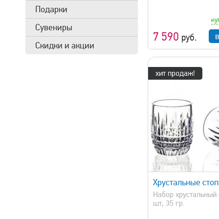
Подарки
ку
Сувениры
7 590
руб.
Скидки и акции
хит продаж!
быстрый просмотр
быстрый 
Хрустальные стоп
Набор хрустальный 
шт, 35 гр.