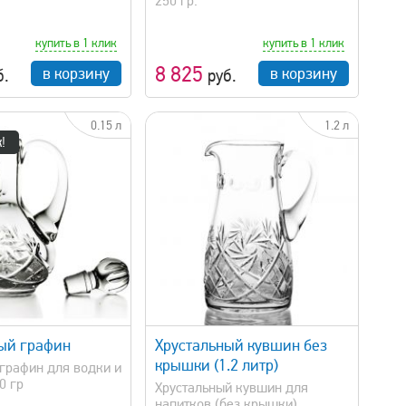
250 гр.
купить в 1 клик
купить в 1 клик
8 825
в корзину
в корзину
б.
руб.
0.15 л
1.2 л
!
быстрый просмотр
ый графин
Хрустальный кувшин без
крышки (1.2 литр)
графин для водки и
0 гр
Хрустальный кувшин для
напитков (без крышки) ...