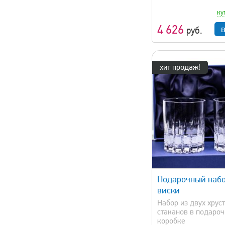
ку
4 626
руб.
хит продаж!
быстрый просмотр
быстрый 
Подарочный набо
виски
Набор из двух хрус
стаканов в подаро
коробке