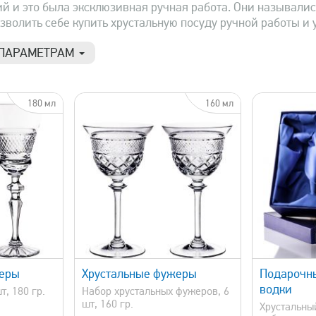
й и это была эксклюзивная ручная работа. Они называли
зволить себе купить хрустальную посуду ручной работы и
 ПАРАМЕТРАМ
Материал
Про
27 190 р.
180 мл
160 мл
Горный хрусталь
N
Хрусталь
Б
Цветной хрусталь
Г
Г
Д
Сбросить фи
просмотр
быстрый просмотр
жеры
Хрустальные фужеры
Подарочны
водки
т, 180 гр.
Набор хрустальных фужеров, 6
шт, 160 гр.
Хрустальны