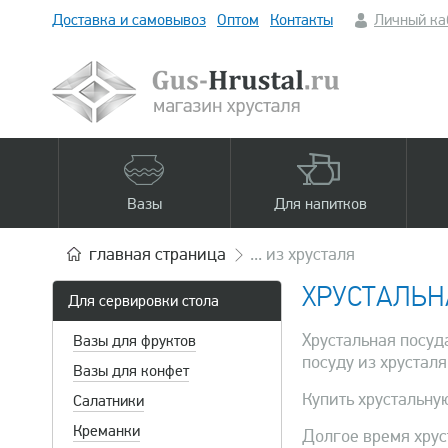
Доставка и самовывоз
Оптом
Контакты
Личный ка
Вазы
Для напитков
главная
страница
... из хрусталя
ХРУСТАЛЬН
Для сервировки стола
Хрустальная посуд
Вазы для фруктов
посуду из хрусталя
Вазы для конфет
Купить хрустальну
Салатники
Креманки
Долгое время хрус