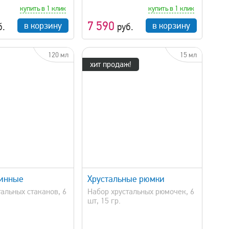
купить в 1 клик
купить в 1 клик
7 590
в корзину
в корзину
б.
руб.
120 мл
15 мл
хит продаж!
быстрый просмотр
винные
Хрустальные рюмки
альных стаканов, 6
Набор хрустальных рюмочек, 6
шт, 15 гр.