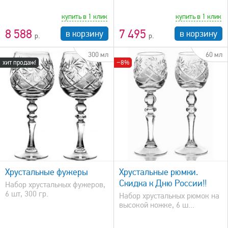
купить в 1 клик
купить в 1 клик
8 588
7 495
в корзину
в корзину
300 мл
60 мл
хит продаж!
−8%
быстрый просмотр
Хрустальные фужеры
Хрустальные рюмки.
Скидка к Дню России!!
Набор хрустальных фужеров,
6 шт, 300 гр.
Набор хрустальных рюмок на
высокой ножке, 6 ш...