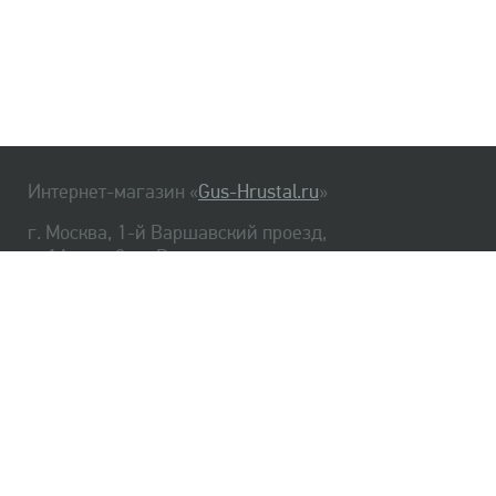
Интернет-магазин «
Gus-Hrustal.ru
»
г. Москва, 1-й Варшавский проезд,
д. 1А, стр. 3, м. Варшавская
HrustalBot
8 (495) 540-48-06
8 (812) 334-14-06
Главная
Хрусталь
Как заказать
Доставка
Самовывоз
О нас