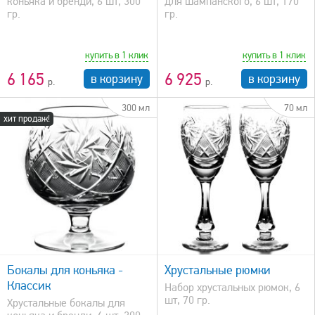
коньяка и бренди, 6 шт, 300
для шампанского, 6 шт, 170
гр.
гр.
купить в 1 клик
купить в 1 клик
6 165
6 925
в корзину
в корзину
300 мл
70 мл
хит продаж!
быстрый просмотр
Бокалы для коньяка -
Хрустальные рюмки
Классик
Набор хрустальных рюмок, 6
шт, 70 гр.
Хрустальные бокалы для