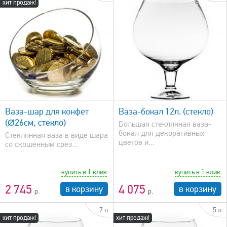
хит продаж!
быстрый просмотр
Ваза-шар для конфет
Ваза-бокал 12л. (стекло)
(Ø26см, стекло)
Большая стеклянная ваза-
бокал для декоративных
Стеклянная ваза в виде шара
цветов и...
со скошенным срез...
купить в 1 клик
купить в 1 клик
2 745
4 075
в корзину
в корзину
7 л
5 л
хит продаж!
хит продаж!