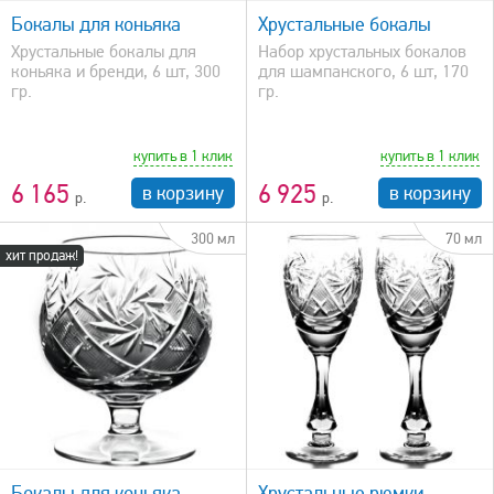
Бокалы для коньяка
Хрустальные бокалы
Хрустальные бокалы для
Набор хрустальных бокалов
коньяка и бренди, 6 шт, 300
для шампанского, 6 шт, 170
гр.
гр.
купить в 1 клик
купить в 1 клик
6 165
6 925
в корзину
в корзину
300 мл
70 мл
хит продаж!
быстрый просмотр
Бокалы для коньяка -
Хрустальные рюмки