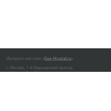
Интернет-магазин «
Gus-Hrustal.ru
»
г. Москва, 1-й Варшавский проезд,
д. 1А, стр. 3, м. Варшавская
HrustalBot
8 (495) 540-48-06
8 (812) 334-14-06
Главная
Хрусталь