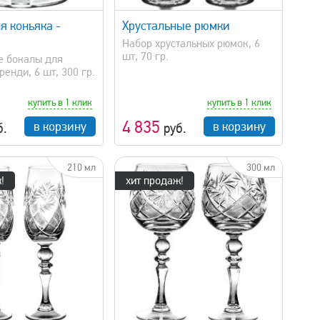
я коньяка -
Хрустальные рюмки
Набор хрустальных рюмок, 6
шт, 70 гр.
е бокалы для
ренди, 6 шт, 300 гр.
купить в 1 клик
купить в 1 клик
4 835
в корзину
в корзину
б.
руб.
210 мл
300 мл
!
хит продаж!
быстрый просмотр