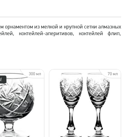
ым орнаментом из мелкой и крупной сетки алмазных
лей, коктейлей-аперитивов, коктейлей флип,
300 мл
70 мл
!
быстрый просмотр