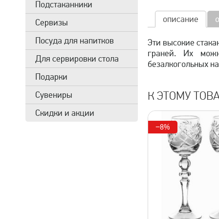
Подстаканники
описание
Сервизы
Посуда для напитков
Эти высокие стака
граней. Их можн
Для сервировки стола
безалкогольных н
Подарки
К ЭТОМУ ТОВ
Сувениры
Скидки и акции
−8%
быстрый просмотр
быстрый 