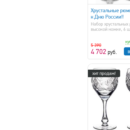
Хрустальные рюм
к Дню России!!
Набор хрустальных
высокой ножке, 6 ш.
ку
5 390
4 702
руб.
хит продаж!
быстрый просмотр
быстрый 