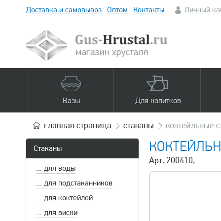
Доставка и самовывоз
Оптом
Контакты
Личный ка
Вазы
Для напитков
главная
страница
стаканы
коктейльные с
КОКТЕЙЛЬН
Стаканы
Арт. 200410,
... для воды
... для подстаканников
... для коктейлей
... для виски