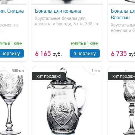
ки. Скидка
Бокалы для коньяка
Бокалы дл
Классик
Хрустальные бокалы для
коньяка и бренди, 6 шт, 300 гр.
 рюмок на
Хрустальны
..
коньяка и б
пить в 1 клик
купить в 1 клик
6 165
6 735
в корзину
в корзину
руб.
ру
300 мл
1.5 л
хит продаж!
хит продаж
просмотр
быстрый просмотр