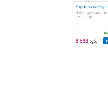
Хрустальные фу
Набор хрустальных 
шт, 300 гр.
ку
8 588
руб.