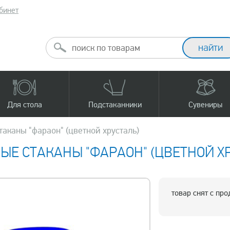
бинет
Для стола
Подстаканники
Сувениры
таканы "фараон" (цветной хрусталь)
ЫЕ СТАКАНЫ "ФАРАОН" (ЦВЕТНОЙ Х
товар снят с пр