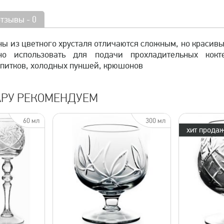
отзывы - 0
ны из цветного хрусталя отличаются сложным, но красив
о использовать для подачи прохладительных коктей
апитков, холодных пуншей, крюшонов
АРУ РЕКОМЕНДУЕМ
60 мл
300 мл
хит продаж
просмотр
быстрый просмотр