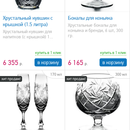
быстрый просмотр
Хрустальный кувшин с
Бокалы для коньяка
крышкой (1.5 литра)
Хрустальные бокалы для
коньяка и бренди, 6 шт, 300
Хрустальный кувшин для
гр.
напитков (с крышкой) 1...
купить в 1 клик
купить в 1 клик
6 355
6 165
в корзину
в корзину
170 мл
300 мл
хит продаж!
хит продаж!