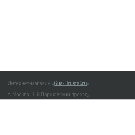
Интернет-магазин «
Gus-Hrustal.ru
»
г. Москва, 1-й Варшавский проезд,
д. 1А, стр. 3, м. Варшавская
HrustalBot
8 (495) 540-48-06
8 (812) 334-14-06