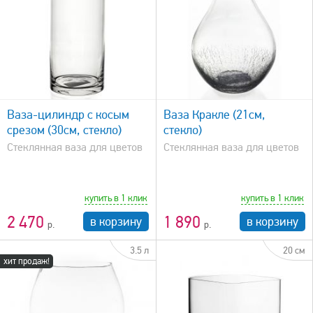
быстрый просмотр
Ваза-цилиндр с косым
Ваза Кракле (21см,
срезом (30см, стекло)
стекло)
Стеклянная ваза для цветов
Стеклянная ваза для цветов
купить в 1 клик
купить в 1 клик
2 470
1 890
в корзину
в корзину
3.5 л
20 см
хит продаж!