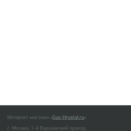
Интернет-магазин «
Gus-Hrustal.ru
»
г. Москва, 1-й Варшавский проезд,