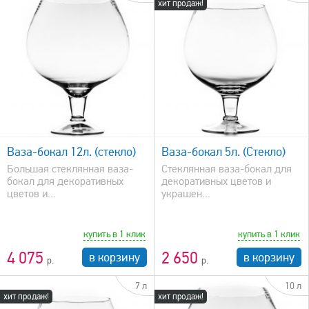
хит продаж!
быстрый просмотр
Ваза-бокал 12л. (стекло)
Ваза-бокал 5л. (Стекло)
Большая стеклянная ваза-
Стеклянная ваза-бокал для
бокал для декоративных
декоративных цветов и
цветов и...
украшен...
купить в 1 клик
купить в 1 клик
4 075
2 650
в корзину
в корзину
7 л
10 л
хит продаж!
хит продаж!